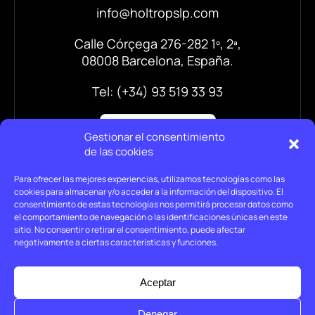
info@holtropslp.com
Calle Córçega 276-282 1º, 2ª,
08008 Barcelona, España.
Tel: (+34) 93 519 33 93
Gestionar el consentimiento
de las cookies
Para ofrecer las mejores experiencias, utilizamos tecnologías como las
cookies para almacenar y/o acceder a la información del dispositivo. El
consentimiento de estas tecnologías nos permitirá procesar datos como
el comportamiento de navegación o las identificaciones únicas en este
sitio. No consentir o retirar el consentimiento, puede afectar
negativamente a ciertas características y funciones.
Aviso legal
Política de privacidad
Aceptar
Política de cookies
Denegar