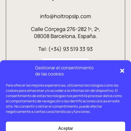
info@holtropslp.com
Calle Córçega 276-282 1º, 2ª,
08008 Barcelona, España.
Tel: (+34) 93 519 33 93
Gestionar el consentimiento
de las cookies
Para ofrecer las mejores experiencias, utilizamos tecnologías como las
cookies para almacenar y/o acceder a la información del dispositivo. El
consentimiento de estas tecnologías nos permitirá procesar datos como
el comportamiento de navegación o las identificaciones únicas en este
sitio. No consentir o retirar el consentimiento, puede afectar
negativamente a ciertas características y funciones.
Aviso legal
Política de privacidad
Aceptar