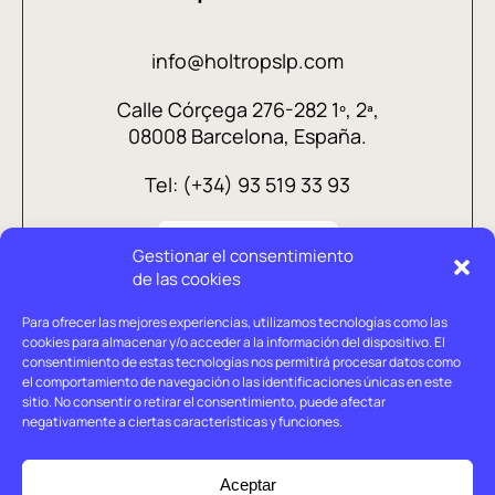
info@holtropslp.com
Calle Córçega 276-282 1º, 2ª,
08008 Barcelona, España.
Tel: (+34) 93 519 33 93
Gestionar el consentimiento
de las cookies
Para ofrecer las mejores experiencias, utilizamos tecnologías como las
cookies para almacenar y/o acceder a la información del dispositivo. El
consentimiento de estas tecnologías nos permitirá procesar datos como
el comportamiento de navegación o las identificaciones únicas en este
sitio. No consentir o retirar el consentimiento, puede afectar
negativamente a ciertas características y funciones.
Aviso legal
Política de privacidad
Aceptar