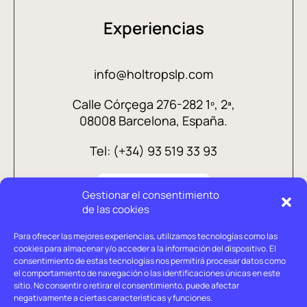
Experiencias
info@holtropslp.com
Calle Córçega 276-282 1º, 2ª,
08008 Barcelona, España.
Tel: (+34) 93 519 33 93
Gestionar el consentimiento
de las cookies
Para ofrecer las mejores experiencias, utilizamos tecnologías como las
cookies para almacenar y/o acceder a la información del dispositivo. El
consentimiento de estas tecnologías nos permitirá procesar datos como
el comportamiento de navegación o las identificaciones únicas en este
sitio. No consentir o retirar el consentimiento, puede afectar
negativamente a ciertas características y funciones.
Aviso legal