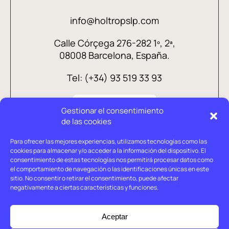
info@holtropslp.com
Calle Córçega 276-282 1º, 2ª,
08008 Barcelona, España.
Tel: (+34) 93 519 33 93
Gestionar el consentimiento
de las cookies
Para ofrecer las mejores experiencias, utilizamos tecnologías como las
cookies para almacenar y/o acceder a la información del dispositivo. El
consentimiento de estas tecnologías nos permitirá procesar datos como
el comportamiento de navegación o las identificaciones únicas en este
sitio. No consentir o retirar el consentimiento, puede afectar
negativamente a ciertas características y funciones.
Aviso legal
Política de privacidad
Aceptar