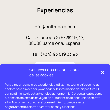
Experiencias
info@holtropslp.com
Calle Córçega 276-282 1º, 2ª,
08008 Barcelona, España.
Tel: (+34) 93 519 33 93
Gestionar el consentimiento
de las cookies
Para ofrecer las mejores experiencias, utilizamos tecnologías como las
cookies para almacenar y/o acceder a la información del dispositivo. El
consentimiento de estas tecnologías nos permitirá procesar datos como
el comportamiento de navegación o las identificaciones únicas en este
sitio. No consentir o retirar el consentimiento, puede afectar
negativamente a ciertas características y funciones.
Aviso legal