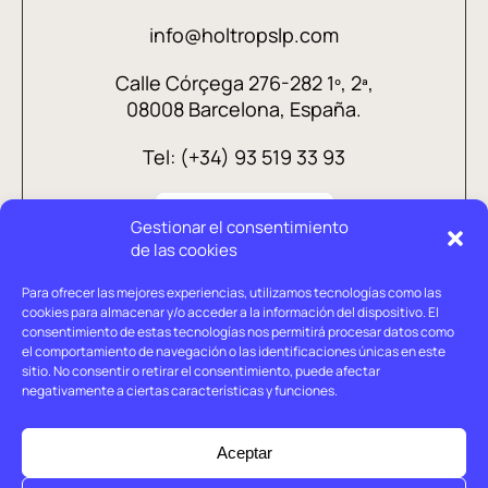
info@holtropslp.com
Calle Córçega 276-282 1º, 2ª,
08008 Barcelona, España.
Tel: (+34) 93 519 33 93
Gestionar el consentimiento
de las cookies
Para ofrecer las mejores experiencias, utilizamos tecnologías como las
cookies para almacenar y/o acceder a la información del dispositivo. El
consentimiento de estas tecnologías nos permitirá procesar datos como
el comportamiento de navegación o las identificaciones únicas en este
sitio. No consentir o retirar el consentimiento, puede afectar
negativamente a ciertas características y funciones.
Aviso legal
Política de privacidad
Aceptar
Política de cookies