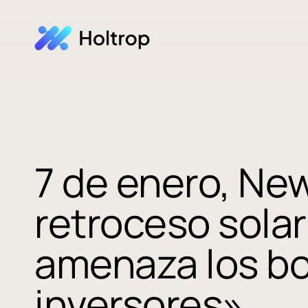
7 de enero, New
retroceso sola
amenaza los bol
inversores»