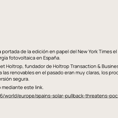
a portada de la edición en papel del New York Times el 
rgía fotovoltaica en España.
iet Holtrop, fundador de Holtrop Transaction & Busine
a las renovables en el pasado eran muy claras, los pr
rsión segura.
 mediante este link.
6/world/europe/spains-solar-pullback-threatens-po