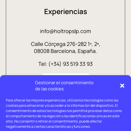
Experiencias
info@holtropslp.com
Calle Córçega 276-282 1º, 2ª,
08008 Barcelona, España.
Tel: (+34) 93 519 33 93
Gestionar el consentimiento
de las cookies
Para ofrecer las mejores experiencias, utilizamos tecnologías como las
cookies para almacenar y/o acceder a la información del dispositivo. El
consentimiento de estas tecnologías nos permitirá procesar datos como
el comportamiento de navegación o las identificaciones únicas en este
sitio. No consentir o retirar el consentimiento, puede afectar
negativamente a ciertas características y funciones.
Aviso legal