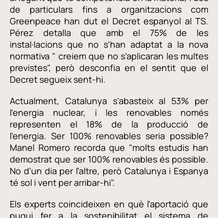
de particulars fins a organitzacions com
Greenpeace han dut el Decret espanyol al TS.
Pérez detalla que amb el 75% de les
instal·lacions que no s'han adaptat a la nova
normativa " creiem que no s'aplicaran les multes
previstes", però desconfia en el sentit que el
Decret segueix sent-hi.
Actualment, Catalunya s'abasteix al 53% per
l'energia nuclear, i les renovables només
representen el 18% de la producció de
l'energia. Ser 100% renovables seria possible?
Manel Romero recorda que "molts estudis han
demostrat que ser 100% renovables és possible.
No d'un dia per l'altre, però Catalunya i Espanya
té sol i vent per arribar-hi".
Els experts coincideixen en què l'aportació que
pugui fer a la sostenibilitat el sistema de