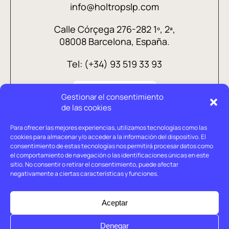
info@holtropslp.com
Calle Córçega 276-282 1º, 2ª,
08008 Barcelona, España.
Tel: (+34) 93 519 33 93
Gestionar el consentimiento
de las cookies
Para ofrecer las mejores experiencias, utilizamos tecnologías como las
cookies para almacenar y/o acceder a la información del dispositivo. El
consentimiento de estas tecnologías nos permitirá procesar datos como
el comportamiento de navegación o las identificaciones únicas en este
sitio. No consentir o retirar el consentimiento, puede afectar
negativamente a ciertas características y funciones.
Aviso legal
Política de privacidad
Aceptar
Política de cookies
Denegar