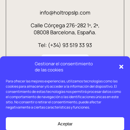
info@holtropslp.com
Calle Córçega 276-282 1º, 2ª,
08008 Barcelona, España.
Tel: (+34) 93 519 33 93
Gestionar el consentimiento
de las cookies
Para ofrecer las mejores experiencias, utilizamos tecnologías como las
cookies para almacenar y/o acceder a la información del dispositivo. El
consentimiento de estas tecnologías nos permitirá procesar datos como
el comportamiento de navegación o las identificaciones únicas en este
sitio. No consentir o retirar el consentimiento, puede afectar
negativamente a ciertas características y funciones.
Aviso legal
Política de privacidad
Aceptar