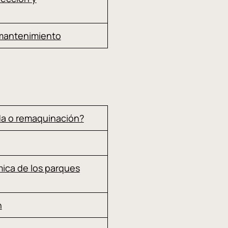
 mantenimiento
da o remaquinación?
mica de los parques
n