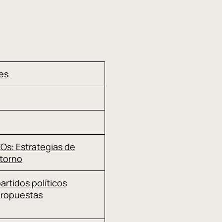
es
s: Estrategias de
ntorno
rtidos políticos
propuestas