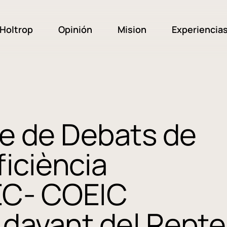
Holtrop
Opinión
Mision
Experiencia
cle de Debats de
iciència
EC- COEIC
davant del Repte