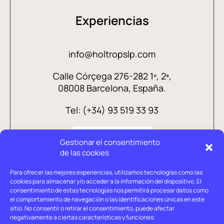
Experiencias
info@holtropslp.com
Calle Córçega 276-282 1º, 2ª,
08008 Barcelona, España.
Tel: (+34) 93 519 33 93
Gestionar el consentimiento
de las cookies
Para ofrecer las mejores experiencias, utilizamos tecnologías como las
cookies para almacenar y/o acceder a la información del dispositivo. El
consentimiento de estas tecnologías nos permitirá procesar datos como
el comportamiento de navegación o las identificaciones únicas en este
sitio. No consentir o retirar el consentimiento, puede afectar
negativamente a ciertas características y funciones.
Aviso legal