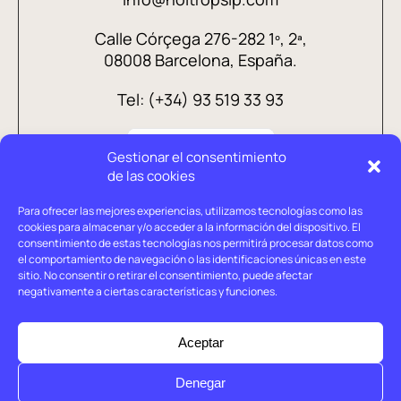
Calle Córçega 276-282 1º, 2ª,
08008 Barcelona, España.
Tel: (+34) 93 519 33 93
Gestionar el consentimiento
de las cookies
Para ofrecer las mejores experiencias, utilizamos tecnologías como las
cookies para almacenar y/o acceder a la información del dispositivo. El
consentimiento de estas tecnologías nos permitirá procesar datos como
el comportamiento de navegación o las identificaciones únicas en este
sitio. No consentir o retirar el consentimiento, puede afectar
negativamente a ciertas características y funciones.
Aviso legal
Política de privacidad
Aceptar
Política de cookies
Denegar
© Holtrop 2026