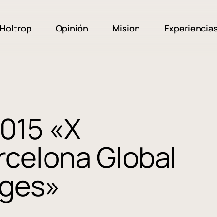
Holtrop
Opinión
Mision
Experiencia
2015 «X
celona Global
nges»