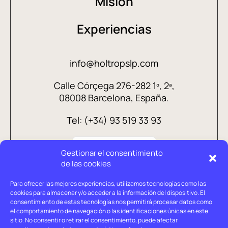
Mision
Experiencias
info@holtropslp.com
Calle Córçega 276-282 1º, 2ª,
08008 Barcelona, España.
Tel: (+34) 93 519 33 93
Gestionar el consentimiento
de las cookies
Para ofrecer las mejores experiencias, utilizamos tecnologías como las
cookies para almacenar y/o acceder a la información del dispositivo. El
consentimiento de estas tecnologías nos permitirá procesar datos como
el comportamiento de navegación o las identificaciones únicas en este
sitio. No consentir o retirar el consentimiento, puede afectar