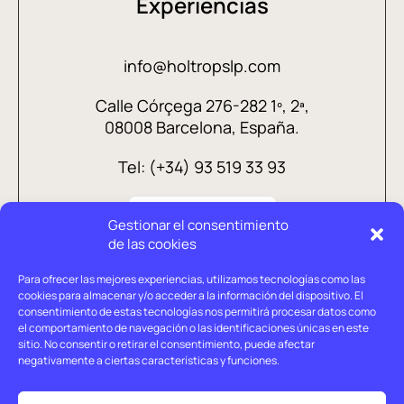
Experiencias
info@holtropslp.com
Calle Córçega 276-282 1º, 2ª,
08008 Barcelona, España.
Tel: (+34) 93 519 33 93
Gestionar el consentimiento
de las cookies
Para ofrecer las mejores experiencias, utilizamos tecnologías como las
cookies para almacenar y/o acceder a la información del dispositivo. El
consentimiento de estas tecnologías nos permitirá procesar datos como
el comportamiento de navegación o las identificaciones únicas en este
sitio. No consentir o retirar el consentimiento, puede afectar
negativamente a ciertas características y funciones.
Aviso legal
Política de privacidad