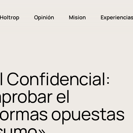
Holtrop
Opinión
Mision
Experiencia
l Confidencial:
aprobar el
normas opuestas
nsumo»