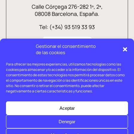
Calle Córçega 276-282 1º, 2ª,
08008 Barcelona, España.
Tel: (+34) 93 519 33 93
Gestionar el consentimiento
de las cookies
Para ofrecer las mejores experiencias, utilizamos tecnologías como las
cookies para almacenar y/o acceder a la información del dispositivo. El
consentimiento de estas tecnologías nos permitirá procesar datos como
el comportamiento de navegación o las identificaciones únicas en este
sitio. No consentir o retirar el consentimiento, puede afectar
negativamente a ciertas características y funciones.
Aviso legal
Política de privacidad
Aceptar
Política de cookies
Denegar
© Holtrop 2026