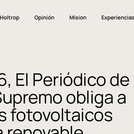
Holtrop
Opinión
Mision
Experiencia
, El Periódico de
 Supremo obliga a
s fotovoltaicos
a renovable.