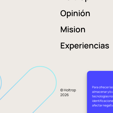
Opinión
Mision
Experiencias
Para ofrecer la
Aviso
© Holtrop
almacenar y/o a
2026
legal
tecnologías no
identificacione
afectar negati