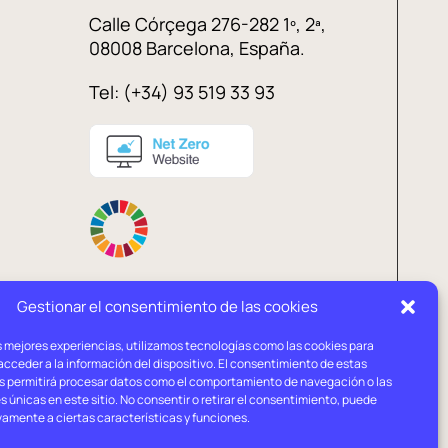
Calle Córçega 276-282 1º, 2ª,
08008 Barcelona, España.
Tel: (+34) 93 519 33 93
Gestionar el consentimiento de las cookies
s mejores experiencias, utilizamos tecnologías como las cookies para
Política de
Política de
cceder a la información del dispositivo. El consentimiento de estas
privacidad
cookies
s permitirá procesar datos como el comportamiento de navegación o las
s únicas en este sitio. No consentir o retirar el consentimiento, puede
vamente a ciertas características y funciones.