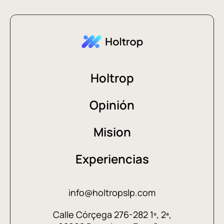
Holtrop
Opinión
Mision
Experiencias
info@holtropslp.com
Calle Córçega 276-282 1º, 2ª,