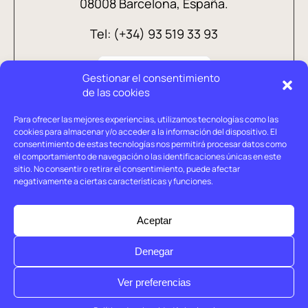
08008 Barcelona, España.
Tel: (+34) 93 519 33 93
Gestionar el consentimiento
de las cookies
Para ofrecer las mejores experiencias, utilizamos tecnologías como las
cookies para almacenar y/o acceder a la información del dispositivo. El
consentimiento de estas tecnologías nos permitirá procesar datos como
el comportamiento de navegación o las identificaciones únicas en este
sitio. No consentir o retirar el consentimiento, puede afectar
negativamente a ciertas características y funciones.
Aviso legal
Política de privacidad
Aceptar
Política de cookies
Denegar
© Holtrop 2026
Ver preferencias