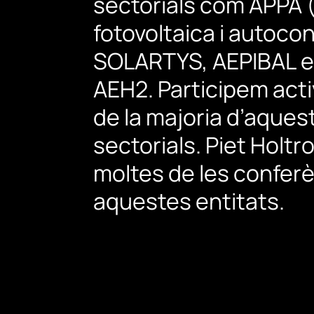
sectorials
com
APPA
fotovoltaica
i
autocon
SOLARTYS,
AEPIBAL
e
AEH2.
Participem
act
de
la
majoria
d’aques
sectorials.
Piet
Holtr
moltes
de
les
conferè
aquestes
entitats.