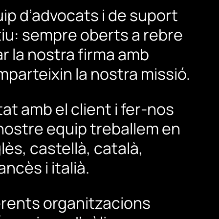
uip
d’advocats
i
de
suport
iu:
sempre
oberts
a
rebre
ar
la
nostra
firma
amb
mparteixin
la
nostra
missió.
tat
amb
el
client
i
fer-nos
nostre
equip
treballem
en
lès,
castellà,
català,
rancès
i
italià.
erents
organitzacions