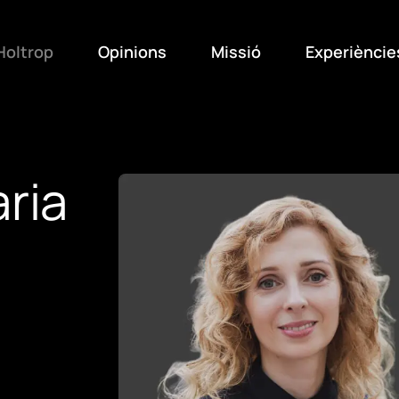
Holtrop
Opinions
Missió
Experièncie
aria