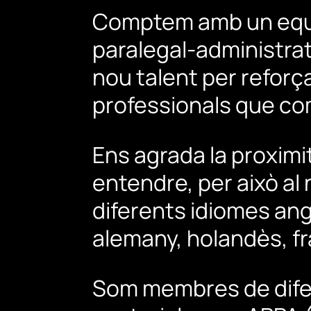
Comptem
amb
un
eq
paralegal-administrat
nou
talent
per
reforç
professionals
que
co
Ens
agrada
la
proximi
entendre,
per
això
al
diferents
idiomes
ang
alemany,
holandès,
f
Som
membres
de
dif