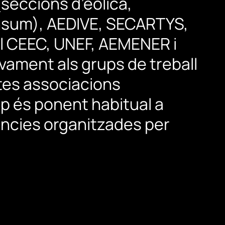
(seccions
d’eòlica,
sum),
AEDIVE,
SECARTYS,
l
CEEC,
UNEF,
AEMENER
i
ivament
als
grups
de
treball
tes
associacions
op
és
ponent
habitual
a
ncies
organitzades
per